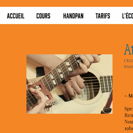
At
L'Ec
Vous
- A
Spe
Ren
Nou
19h