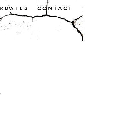
R D A T E S
C O N T A C T
HF