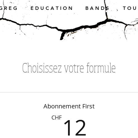
G R E G
E D U C A T I O N
B A N D S
T O U 
Choisissez votre formule
Abonnement First
12C
12
CHF